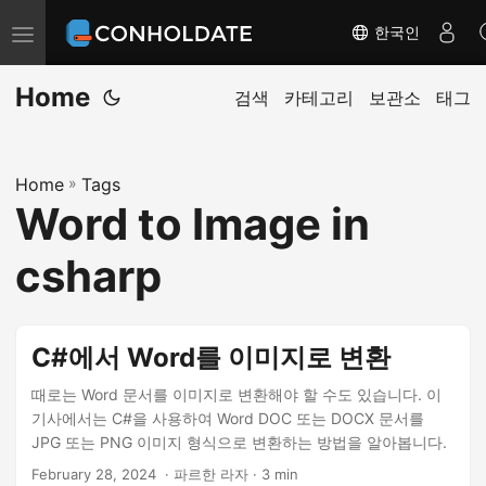
한국인
탐
색
Home
전
검색
카테고리
보관소
태그
환
Home
»
Tags
Word to Image in
csharp
C#에서 Word를 이미지로 변환
때로는 Word 문서를 이미지로 변환해야 할 수도 있습니다. 이
기사에서는 C#을 사용하여 Word DOC 또는 DOCX 문서를
JPG 또는 PNG 이미지 형식으로 변환하는 방법을 알아봅니다.
February 28, 2024
‎ · 파르한 라자 · 3 min