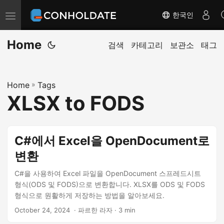
한국인
탐
색
Home
전
검색
카테고리
보관소
태그
환
Home
»
Tags
XLSX to FODS
C#에서 Excel을 OpenDocument로
변환
C#을 사용하여 Excel 파일을 OpenDocument 스프레드시트
형식(ODS 및 FODS)으로 변환합니다. XLSX를 ODS 및 FODS
형식으로 원활하게 저장하는 방법을 알아보세요.
October 24, 2024
‎ · 파르한 라자 · 3 min