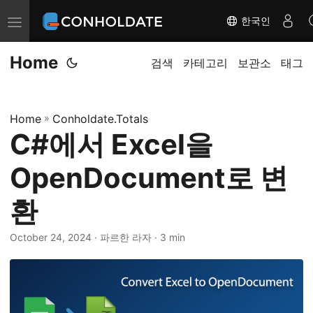
한국인
탐
색
Home
전
검색
카테고리
보관소
태그
환
Home
»
Conholdate.Totals
C#에서 Excel을
OpenDocument로 변
환
October 24, 2024
‎ · 파르한 라자 · 3 min