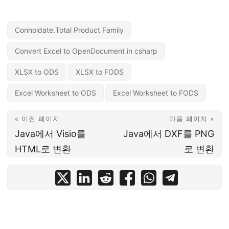
Conholdate.Total Product Family
Convert Excel to OpenDocument in csharp
XLSX to ODS
XLSX to FODS
Excel Worksheet to ODS
Excel Worksheet to FODS
« 이전 페이지
다음 페이지 »
Java에서 Visio를
Java에서 DXF를 PNG
HTML로 변환
로 변환