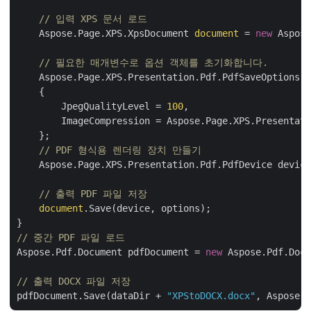
// 입력 XPS 문서 로드
    Aspose.Page.XPS.XpsDocument 
document
 = 
new
 Aspose
// 필요한 매개변수로 옵션 객체를 초기화합니다.
    Aspose.Page.XPS.Presentation.Pdf.PdfSaveOptions o
    {

        JpegQualityLevel = 
100
,

        ImageCompression = Aspose.Page.XPS.Presentati
    };

// PDF 형식용 렌더링 장치 만들기
    Aspose.Page.XPS.Presentation.Pdf.PdfDevice device
// 출력 PDF 파일 저장
document
.Save(device, options);

// 중간 PDF 파일 로드
Aspose.Pdf.Document pdfDocument = 
new
 Aspose.Pdf.Docu
// 출력 DOCX 파일 저장
pdfDocument.Save(dataDir + 
"XPStoDOCX.docx"