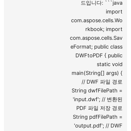
드입니다: ```java
import
com.aspose.cells.Wo
rkbook; import
com.aspose.cells.Sav
eFormat; public class
DWFtoPDF { public
static void
main(String[] args) {
// DWF 파일 경로
String dwfFilePath =
'input.dwf'; // 변환된
PDF 파일 저장 경로
String pdfFilePath =
'output.pdf'; // DWF