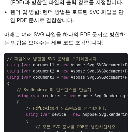
(PDF)과 병합된 파일의 출력 경로를 지정합니다.
렌더 및 병합: 렌더 방법은 로드된 SVG 파일을 단
일 PDF 문서로 결합합니다.
아래는 여러 SVG 파일을 하나의 PDF 문서로 병합하
는 방법을 보여주는 세부 코드 조각입니다:
// 파일에서 병합할 SVG 문서를 초기화합니다.
using
 (
var
 document1 = 
new
 Aspose.Svg.SVGDocument(Pat
using
 (
var
 document2 = 
new
 Aspose.Svg.SVGDocument(Pat
using
 (
var
 document3 = 
new
 Aspose.Svg.SVGDocument(Pat
{

// SvgRenderer의 인스턴스를 만들기
using
 (
var
 renderer = 
new
 Aspose.Svg.Rendering.Sv
    {

// PdfDevice의 인스턴스를 생성합니다.
using
 (
var
 device = 
new
 Aspose.Svg.Rendering.
        {

// 모든 SVG 문서를 PDF로 병합하십시오.