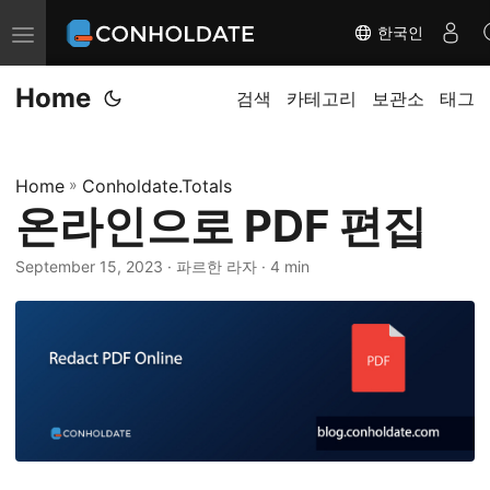
한국인
탐
색
Home
전
검색
카테고리
보관소
태그
환
Home
»
Conholdate.Totals
온라인으로 PDF 편집
September 15, 2023
‎ · 파르한 라자 · 4 min