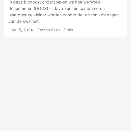
l
In deze blogpost onderzoeken we hoe we Word-
documenten (DOCX) in Java kunnen comprimeren,
e
waardoor ze kleiner worden zonder dat dit ten koste gaat
n
van de kwaliteit.
July 15, 2024
‎ · Farhan Raza · 3 min