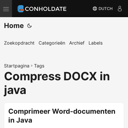
DUTCH
N
a
Home
v
i
g
Zoekopdracht
Categorieën
Archief
Labels
a
t
Startpagina
i
»
Tags
Compress DOCX in
e
s
java
c
h
a
Comprimeer Word-documenten
k
in Java
e