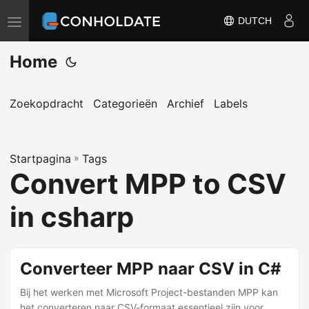
DUTCH
T
o
Home
g
g
l
Zoekopdracht
Categorieën
Archief
Labels
e
n
Startpagina
a
»
Tags
Convert MPP to CSV
v
i
in csharp
g
a
t
Converteer MPP naar CSV in C#
i
Bij het werken met Microsoft Project-bestanden MPP kan
o
het converteren naar CSV-formaat essentieel zijn voor