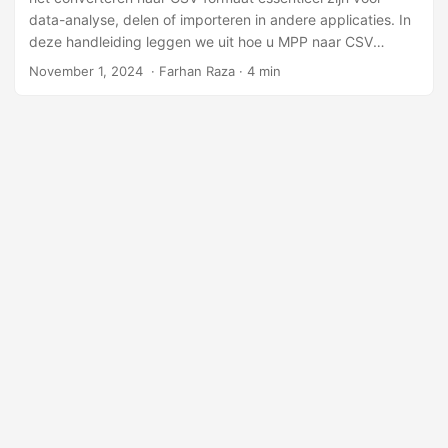
n
data-analyse, delen of importeren in andere applicaties. In
deze handleiding leggen we uit hoe u MPP naar CSV
converteert in C#, wat basisconversie, aanpassing van
November 1, 2024
‎ · Farhan Raza · 4 min
scheidingstekens en het exporteren van specifieke
dataweergaven mogelijk maakt.