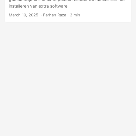
l
installeren van extra software.
e
March 10, 2025
‎ · Farhan Raza · 3 min
n