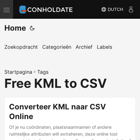
DUTCH
N
a
Home
v
i
g
Zoekopdracht
Categorieën
Archief
Labels
a
t
Startpagina
i
»
Tags
Free KML to CSV
e
s
c
Converteer KML naar CSV
h
Online
a
k
Of je nu coördinaten, plaatsnaamnamen of andere
e
ruimtelijke attributen wilt extraheren, deze online tool