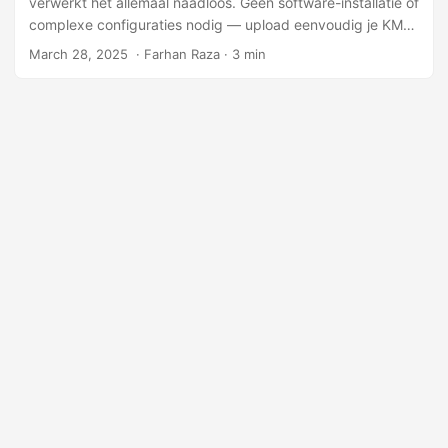
verwerkt het allemaal naadloos. Geen software-installatie of
l
complexe configuraties nodig — upload eenvoudig je KML-
e
bestand, en deze converter genereert direct een
March 28, 2025
‎ · Farhan Raza · 3 min
n
downloadbare CSV.