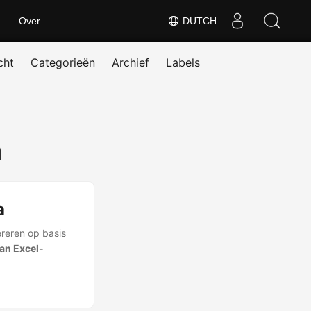
Over
DUTCH
cht
Categorieën
Archief
Labels
a
a
reren op basis
an Excel-