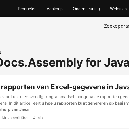
Producten
Aankoop
Ondersteuning
Websites
Zoekopdra
s
ocs.Assembly for Jav
 rapporten van Excel-gegevens in Jav
kelaar kunt u eenvoudig programmatisch aangepaste rapporten gene
s. In dit artikel leert u
hoe u rapporten kunt genereren op basis v
ehulp van Java
.
 · Muzammil Khan · 4 min