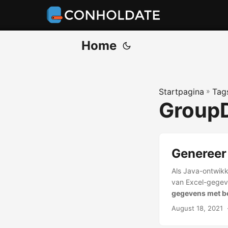
Home
Startpagina
»
Tag
GroupD
Genereer
Als Java-ontwik
van Excel-gegeven
gegevens met b
August 18, 2021
‎