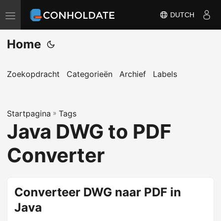
DUTCH
N
a
Home
v
i
g
Zoekopdracht
Categorieën
Archief
Labels
a
t
Startpagina
i
»
Tags
Java DWG to PDF
e
s
Converter
c
h
a
Converteer DWG naar PDF in
k
Java
e