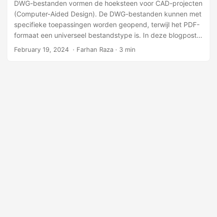
l
DWG-bestanden vormen de hoeksteen voor CAD-projecten
(Computer-Aided Design). De DWG-bestanden kunnen met
e
specifieke toepassingen worden geopend, terwijl het PDF-
n
formaat een universeel bestandstype is. In deze blogpost
onderzoeken we hoe u DWG-bestanden naar PDF kunt
February 19, 2024
‎ · Farhan Raza · 3 min
converteren met Java.