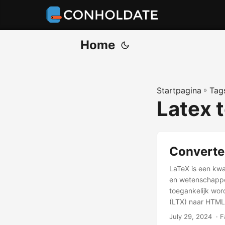
Home
Startpagina
»
Tag
Latex 
Converte
LaTeX is een kwa
en wetenschappe
toegankelijk wor
(LTX) naar HTML
July 29, 2024
‎ · 