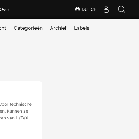
Over
DUTCH
cht
Categorieën
Archief
Labels
voor technische
en, kunnen ze
eren van LaTeX