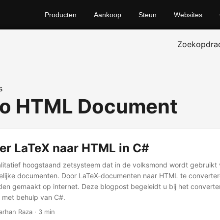
Producten
Aankoop
Steun
Websites
Zoekopdra
s
to HTML Document
er LaTeX naar HTML in C#
litatief hoogstaand zetsysteem dat in de volksmond wordt gebruikt 
lijke documenten. Door LaTeX-documenten naar HTML te converter
den gemaakt op internet. Deze blogpost begeleidt u bij het convert
 met behulp van C#.
Farhan Raza · 3 min