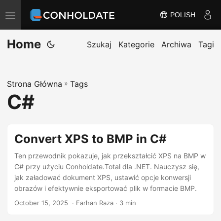
POLISH
P
r
Home
z
Szukaj
Kategorie
Archiwa
Tagi
e
ł
Strona Główna
»
Tags
ą
C#
c
z
n
Convert XPS to BMP in C#
a
w
Ten przewodnik pokazuje, jak przekształcić XPS na BMP w
C# przy użyciu Conholdate.Total dla .NET. Nauczysz się,
i
jak załadować dokument XPS, ustawić opcje konwersji
g
obrazów i efektywnie eksportować plik w formacie BMP.
a
October 15, 2025
‎ · Farhan Raza · 3 min
c