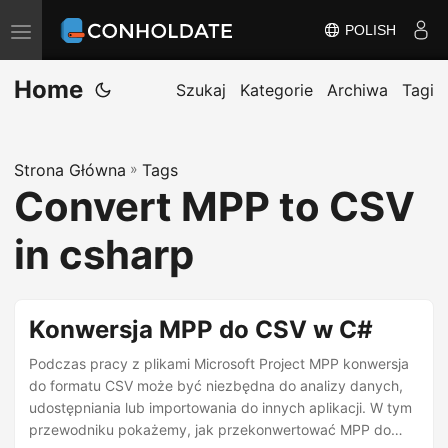
POLISH
P
r
Home
z
Szukaj
Kategorie
Archiwa
Tagi
e
ł
Strona Główna
»
Tags
ą
Convert MPP to CSV
c
z
in csharp
n
a
w
Konwersja MPP do CSV w C#
i
Podczas pracy z plikami Microsoft Project MPP konwersja
g
do formatu CSV może być niezbędna do analizy danych,
a
udostępniania lub importowania do innych aplikacji. W tym
c
przewodniku pokażemy, jak przekonwertować MPP do