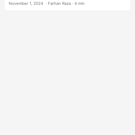
CSV w C#, umożliwiając podstawową konwersję,
j
November 1, 2024
‎ · Farhan Raza · 4 min
dostosowywanie ograniczników i eksportowanie
ę
określonych widoków danych.