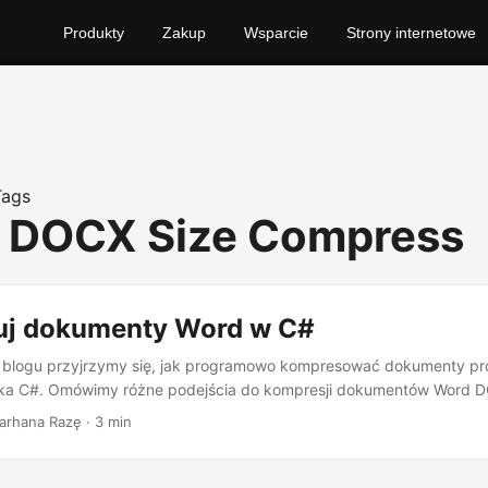
Produkty
Zakup
Wsparcie
Strony internetowe
Tags
 DOCX Size Compress
j dokumenty Word w C#
 blogu przyjrzymy się, jak programowo kompresować dokumenty p
yka C#. Omówimy różne podejścia do kompresji dokumentów Word 
Farhana Razę · 3 min