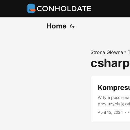
Home
Strona Główna
»
csharp
Kompresu
W tym poście na
przy użyciu jęz
April 15, 2024
‎ · 