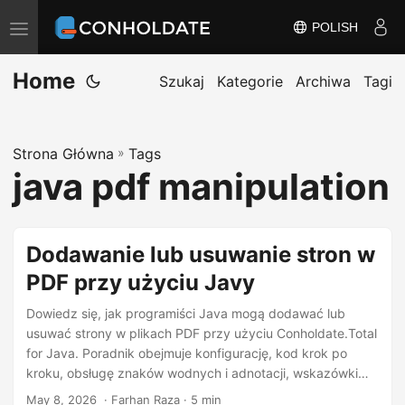
POLISH
P
r
Home
z
Szukaj
Kategorie
Archiwa
Tagi
e
ł
Strona Główna
»
Tags
ą
java pdf manipulation
c
z
n
Dodawanie lub usuwanie stron w
a
PDF przy użyciu Javy
w
i
Dowiedz się, jak programiści Java mogą dodawać lub
g
usuwać strony w plikach PDF przy użyciu Conholdate.Total
for Java. Poradnik obejmuje konfigurację, kod krok po
a
kroku, obsługę znaków wodnych i adnotacji, wskazówki
c
dotyczące wydajności przy dużych plikach PDF oraz
May 8, 2026
‎ · Farhan Raza · 5 min