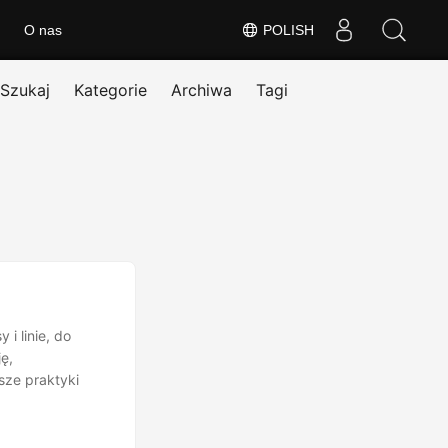
O nas
POLISH
Szukaj
Kategorie
Archiwa
Tagi
i linie, do
ę,
sze praktyki