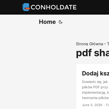
Home
Strona Główna
»
pdf sh
Dodaj ksz
Dowiedz się, jak 
plików PDF przy 
implementację, k
tworzenia plikó
June 5, 2026
‎ · 