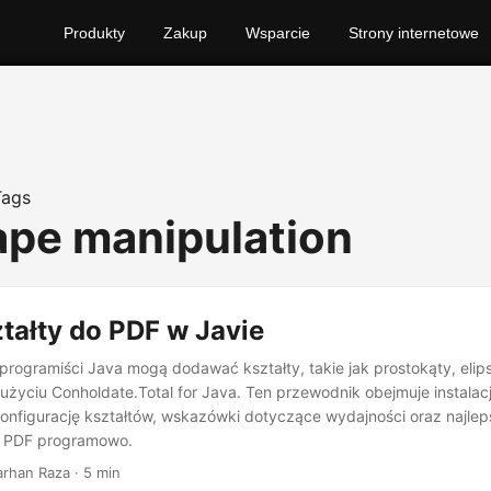
Produkty
Zakup
Wsparcie
Strony internetowe
Tags
ape manipulation
tałty do PDF w Javie
programiści Java mogą dodawać kształty, takie jak prostokąty, elipsy 
użyciu Conholdate.Total for Java. Ten przewodnik obejmuje instalacj
onfigurację kształtów, wskazówki dotyczące wydajności oraz najlep
w PDF programowo.
Farhan Raza · 5 min