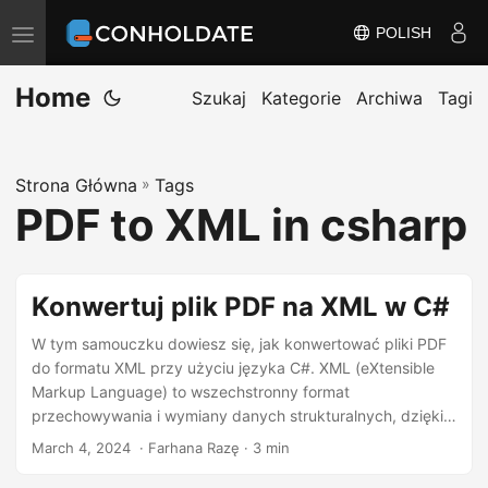
POLISH
P
r
Home
z
Szukaj
Kategorie
Archiwa
Tagi
e
ł
Strona Główna
»
Tags
ą
PDF to XML in csharp
c
z
n
Konwertuj plik PDF na XML w C#
a
w
W tym samouczku dowiesz się, jak konwertować pliki PDF
do formatu XML przy użyciu języka C#. XML (eXtensible
i
Markup Language) to wszechstronny format
g
przechowywania i wymiany danych strukturalnych, dzięki
a
czemu idealnie nadaje się do przedstawiania zawartości
March 4, 2024
‎ · Farhana Razę · 3 min
c
plików PDF w formacie nadającym się do odczytu
maszynowego.