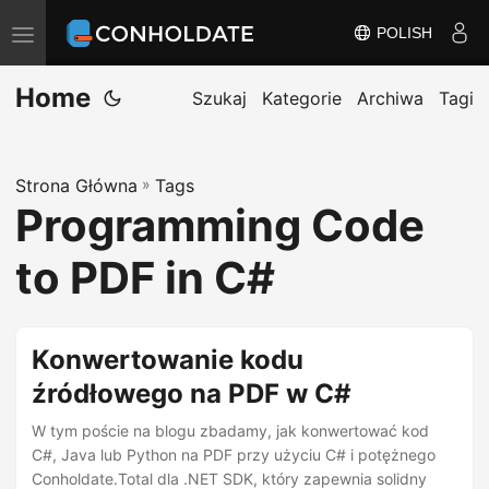
POLISH
P
r
Home
z
Szukaj
Kategorie
Archiwa
Tagi
e
ł
Strona Główna
»
Tags
ą
Programming Code
c
z
to PDF in C#
n
a
w
Konwertowanie kodu
i
źródłowego na PDF w C#
g
W tym poście na blogu zbadamy, jak konwertować kod
a
C#, Java lub Python na PDF przy użyciu C# i potężnego
c
Conholdate.Total dla .NET SDK, który zapewnia solidny