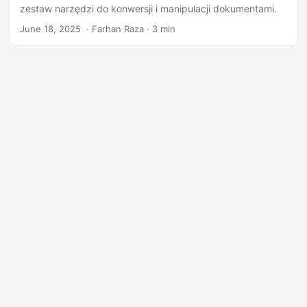
j
zestaw narzędzi do konwersji i manipulacji dokumentami.
ę
June 18, 2025
‎ · Farhan Raza · 3 min