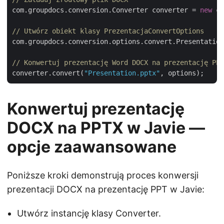
com.groupdocs.conversion.Converter converter = 
new
 co
// Utwórz obiekt klasy PrezentacjaConvertOptions
com.groupdocs.conversion.options.convert.Presentation
// Konwertuj prezentację Word DOCX na prezentację PPT
converter.convert(
"Presentation.pptx"
Konwertuj prezentację
DOCX na PPTX w Javie —
opcje zaawansowane
Poniższe kroki demonstrują proces konwersji
prezentacji DOCX na prezentację PPT w Javie:
Utwórz instancję klasy Converter.