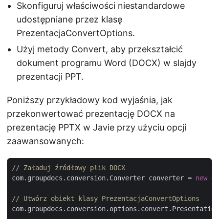
Skonfiguruj właściwości niestandardowe
udostępniane przez klasę
PrezentacjaConvertOptions.
Użyj metody Convert, aby przekształcić
dokument programu Word (DOCX) w slajdy
prezentacji PPT.
Poniższy przykładowy kod wyjaśnia, jak
przekonwertować prezentację DOCX na
prezentację PPTX w Javie przy użyciu opcji
zaawansowanych:
// Załaduj źródłowy plik DOCX
com.groupdocs.conversion.Converter converter = 
new
 co
// Utwórz obiekt klasy PrezentacjaConvertOptions
com.groupdocs.conversion.options.convert.Presentation