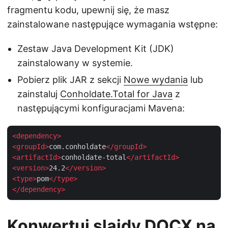
fragmentu kodu, upewnij się, że masz
zainstalowane następujące wymagania wstępne:
Zestaw Java Development Kit (JDK)
zainstalowany w systemie.
Pobierz plik JAR z sekcji
Nowe wydania
lub
zainstaluj
Conholdate.Total for Java
z
następującymi konfiguracjami Mavena:
<
dependency
>
<
groupId
>
com.conholdate
</
groupId
>
<
artifactId
>
conholdate-total
</
artifactId
>
<
version
>
24.2
</
version
>
<
type
>
pom
</
type
>
</
dependency
>
Konwertuj slajdy DOCX na