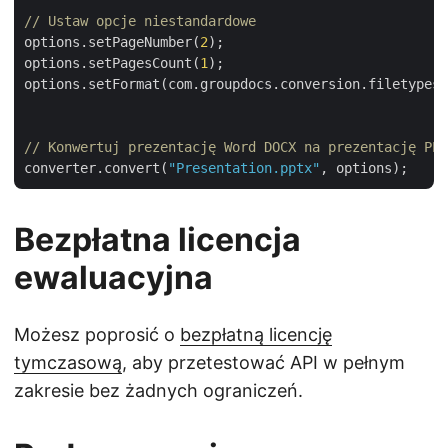
// Ustaw opcje niestandardowe
options.setPageNumber(
2
);

options.setPagesCount(
1
);

options.setFormat(com.groupdocs.conversion.filetypes.
// Konwertuj prezentację Word DOCX na prezentację PPT
converter.convert(
"Presentation.pptx"
Bezpłatna licencja
ewaluacyjna
Możesz poprosić o
bezpłatną licencję
tymczasową
, aby przetestować API w pełnym
zakresie bez żadnych ograniczeń.