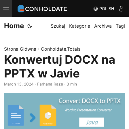
POLISH
P
r
Home
z
Szukaj
Kategorie
Archiwa
Tagi
e
ł
Strona Główna
»
Conholdate.Totals
ą
Konwertuj DOCX na
c
z
PPTX w Javie
n
a
March 13, 2024
‎ · Farhana Razę · 3 min
w
i
g
a
c