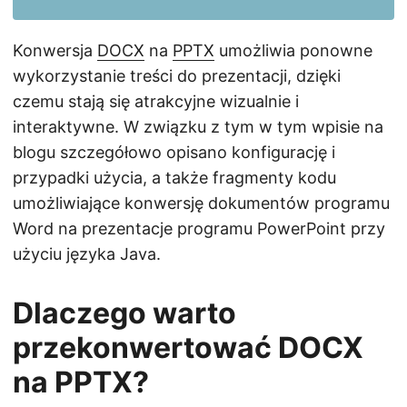
j
ę
Konwersja
DOCX
na
PPTX
umożliwia ponowne
wykorzystanie treści do prezentacji, dzięki
czemu stają się atrakcyjne wizualnie i
interaktywne. W związku z tym w tym wpisie na
blogu szczegółowo opisano konfigurację i
przypadki użycia, a także fragmenty kodu
umożliwiające konwersję dokumentów programu
Word na prezentacje programu PowerPoint przy
użyciu języka Java.
Dlaczego warto
przekonwertować DOCX
na PPTX?