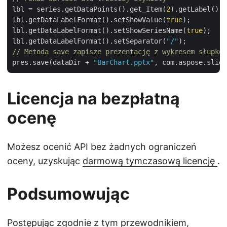
lbl = series.getDataPoints().get_Item(
2
).getLabel();

lbl.getDataLabelFormat().setShowValue(
true
);

lbl.getDataLabelFormat().setShowSeriesName(
true
);

lbl.getDataLabelFormat().setSeparator(
"/"
// Metoda save zapisze prezentację z wykresem słupkow
pres.save(dataDir + 
"BarChart.pptx"
Licencja na bezpłatną
ocenę
Możesz ocenić API bez żadnych ograniczeń
oceny, uzyskując
darmową tymczasową licencję
.
Podsumowując
Postępując zgodnie z tym przewodnikiem,