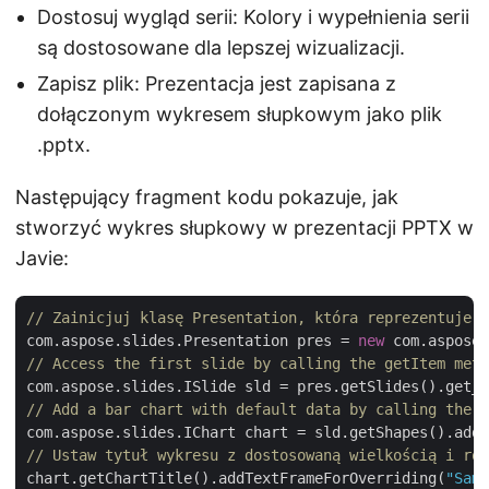
Dostosuj wygląd serii: Kolory i wypełnienia serii
są dostosowane dla lepszej wizualizacji.
Zapisz plik: Prezentacja jest zapisana z
dołączonym wykresem słupkowym jako plik
.pptx.
Następujący fragment kodu pokazuje, jak
stworzyć wykres słupkowy w prezentacji PPTX w
Javie:
// Zainicjuj klasę Presentation, która reprezentuje p
com.aspose.slides.Presentation pres = 
new
// Access the first slide by calling the getItem meth
com.aspose.slides.ISlide sld = pres.getSlides().get_I
// Add a bar chart with default data by calling the a
com.aspose.slides.IChart chart = sld.getShapes().addC
// Ustaw tytuł wykresu z dostosowaną wielkością i roz
chart.getChartTitle().addTextFrameForOverriding(
"Samp