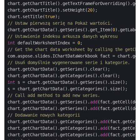
chart.getChartTitle().getTextFrameForOverriding().get
chart.getChartTitle().setHeight(
20
);

chart.setTitle(
true
// Ustaw pierwszą serię na Pokaż wartości.
chart.getChartData().getSeries().get_Item(
0
).getLabel
// Ustawienie indeksu arkusza danych wykresu
int
 defaultWorksheetIndex = 
0
// Get the chart data worksheet by calling the getCh
// Usuń domyślnie wygenerowane serie i kategorie.
chart.getChartData().getSeries().clear();

int
 s = chart.getChartData().getSeries().size();

// Call add method to add new series. 
chart.getChartData().getSeries().
add
(fact.getCell(def
chart.getChartData().getSeries().
add
(fact.getCell(def
// Dodawanie nowych kategorii
chart.getChartData().getCategories().
add
(fact.getCell
chart.getChartData().getCategories().
add
(fact.getCell
chart.getChartData().getCategories().
add
(fact.getCell