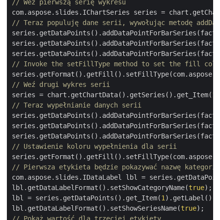
// Weź pierwszą serię wykresu
com.aspose.slides.IChartSeries series = chart.getChar
// Teraz populuję dane serii, wywołując metodę addDat
series.getDataPoints().addDataPointForBarSeries(fact.
series.getDataPoints().addDataPointForBarSeries(fact.
series.getDataPoints().addDataPointForBarSeries(fact.
// Invoke the setFillType method to set the fill colo
// Weź drugi wykres serii
series = chart.getChartData().getSeries().get_Item(
1
// Teraz wypełnianie danych serii
series.getDataPoints().addDataPointForBarSeries(fact.
series.getDataPoints().addDataPointForBarSeries(fact.
series.getDataPoints().addDataPointForBarSeries(fact.
// Ustawienie koloru wypełnienia dla serii
// Pierwsza etykieta będzie pokazywać nazwę kategorii
com.aspose.slides.IDataLabel lbl = series.getDataPoin
lbl.getDataLabelFormat().setShowCategoryName(
true
);

lbl = series.getDataPoints().get_Item(
1
).getLabel();

lbl.getDataLabelFormat().setShowSeriesName(
true
// Pokaż wartość dla trzeciej etykiety