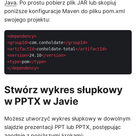
Java
. Po prostu pobierz plik JAR lub skopiuj
poniższe konfiguracje Maven do pliku pom.xml
swojego projektu:
<
dependency
>
<
groupId
>
com.conholdate
</
groupId
>
<
artifactId
>
conholdate-total
</
artifactId
>
<
version
>
24.10
</
version
>
<
type
>
pom
</
type
>
</
dependency
>
Stwórz wykres słupkowy
w PPTX w Javie
Możesz utworzyć wykres słupkowy w dowolnym
slajdzie prezentacji PPT lub PPTX, postępując
zgodnie z poniższymi krokami: