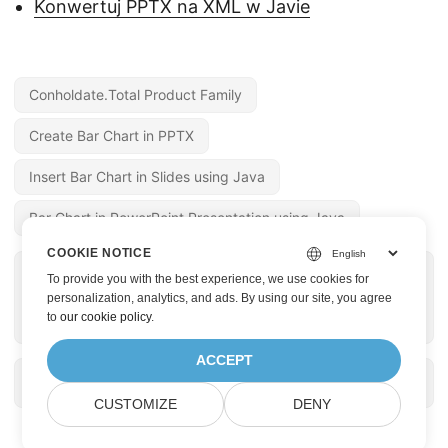
Konwertuj PPTX na XML w Javie
Conholdate.Total Product Family
Create Bar Chart in PPTX
Insert Bar Chart in Slides using Java
Bar Chart in PowerPoint Presentation using Java
COOKIE NOTICE
« POPRZEDNIA STRONA
NASTĘPNA STRONA »
To provide you with the best experience, we use cookies for
Konwertuj OBJ na
Konwersja PPTX na
personalization, analytics, and ads. By using our site, you agree
to
our cookie policy
.
PLY w C#
XML w Javie
ACCEPT
CUSTOMIZE
DENY