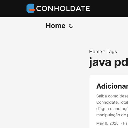
Home
Home
»
Tags
java p
Adiciona
Saiba como dese
Conholdate.Total
d’água e anotaçõ
manipulação de 
May 8, 2026
‎ · F