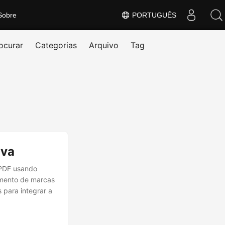
Sobre
PORTUGUÊS
ocurar
Categorias
Arquivo
Tag
ava
 PDF usando
amento de marcas
 para integrar a