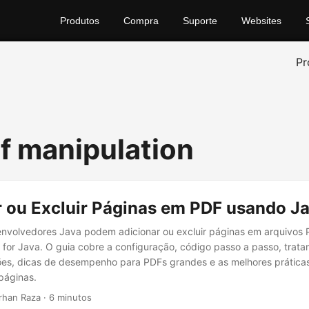
Produtos
Compra
Suporte
Websites
Pr
df manipulation
r ou Excluir Páginas em PDF usando J
nvolvedores Java podem adicionar ou excluir páginas em arquivos
 for Java. O guia cobre a configuração, código passo a passo, trat
es, dicas de desempenho para PDFs grandes e as melhores práticas
páginas.
arhan Raza · 6 minutos