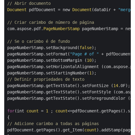
// Abrir documento
Document
 pdfDocument = new 
Document
(dataDir + 
"merged
// Criar carimbo de número de página
com.aspose.pdf.
PageNumberStamp
 pageNumberStamp = new 
// Se o carimbo é de fundo
pageNumberStamp.setBackground(
false
);

pageNumberStamp.setFormat(
"Page # of "
 + pdfDocument.
pageNumberStamp.setBottomMargin (
10
);

pageNumberStamp.setHorizontalAlignment (com.aspose.pd
pageNumberStamp.setStartingNumber(
1
// Definir propriedades de texto
pageNumberStamp.getTextState().setFontSize (
14
.0F);

pageNumberStamp.getTextState().setFontStyle (com.aspo
pageNumberStamp.getTextState().setForegroundColor (co
for
(int 
count
 = 
1
 ; 
count
<=pdfDocument.getPages().siz
// Adicione carimbo a todas as páginas
pdfDocument.getPages().get_Item(
count
).addStamp(pageN