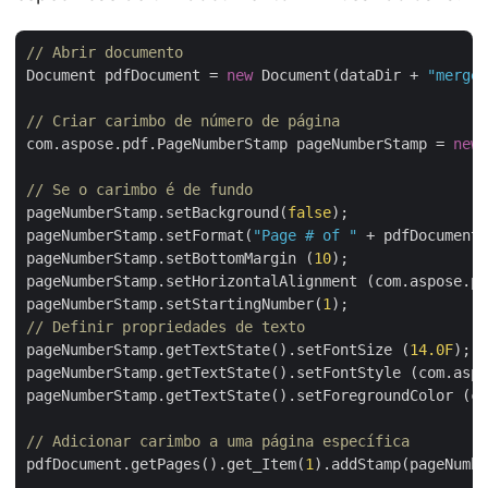
// Abrir documento
Document pdfDocument = 
new
 Document(dataDir + 
"merged
// Criar carimbo de número de página
com.aspose.pdf.PageNumberStamp pageNumberStamp = 
new
 
// Se o carimbo é de fundo
pageNumberStamp.setBackground(
false
);

pageNumberStamp.setFormat(
"Page # of "
 + pdfDocument.
pageNumberStamp.setBottomMargin (
10
);

pageNumberStamp.setHorizontalAlignment (com.aspose.pd
pageNumberStamp.setStartingNumber(
1
// Definir propriedades de texto
pageNumberStamp.getTextState().setFontSize (
14.0F
);

pageNumberStamp.getTextState().setFontStyle (com.aspo
pageNumberStamp.getTextState().setForegroundColor (co
// Adicionar carimbo a uma página específica
pdfDocument.getPages().get_Item(
1
).addStamp(pageNumbe