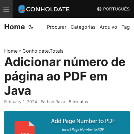
PORTUGUÊS
A
l
Home
t
Procurar
Categorias
Arquivo
Tag
e
r
Home
»
Conholdate.Totals
n
Adicionar número de
a
r
página ao PDF em
n
a
Java
v
February 1, 2024
‎ · Farhan Raza · 5 minutos
e
g
a
ç