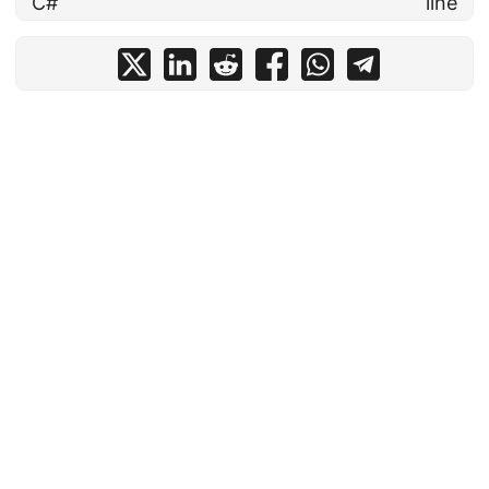
C#
line