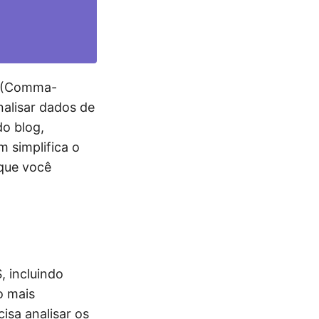
(Comma-
nalisar dados de
do blog,
 simplifica o
 que você
 incluindo
o mais
isa analisar os