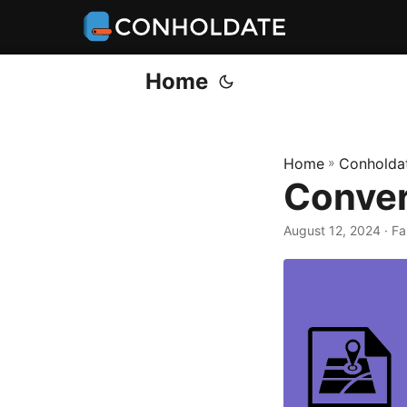
Home
Home
»
Conholdat
Conver
August 12, 2024
‎ · 