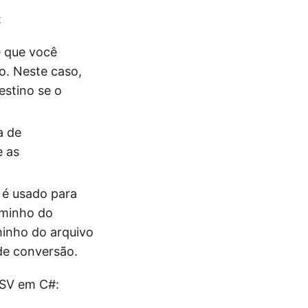
:
e que você
o. Neste caso,
estino se o
a de
e as
 é usado para
aminho do
minho do arquivo
 de conversão.
CSV em C#: