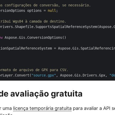
as configurações de conversão, se necessário.
ersionOptions options = 
null
;

tribui Wgs84 à camada de destino.
Drivers.Shapefile.SupportsSpatialReferenceSystem(Aspose.G
ew
 Aspose.Gis.ConversionOptions()

tionSpatialReferenceSystem = Aspose.Gis.SpatialReferencin
ormato de arquivo de GPX para CSV.
orLayer.Convert(
"source.gpx"
, Aspose.Gis.Drivers.Gpx, 
"d
de avaliação gratuita
er uma
licença temporária gratuita
para avaliar a API