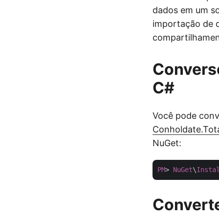
dados em um sof
importação de d
compartilhament
Converso
C#
Você pode conv
Conholdate.Tot
NuGet:
PM
> 
NuGet
\
Insta
Convert