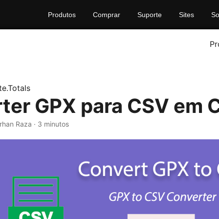
Produtos
Comprar
Suporte
Sites
So
Pr
e.Totals
ter GPX para CSV em 
Farhan Raza · 3 minutos