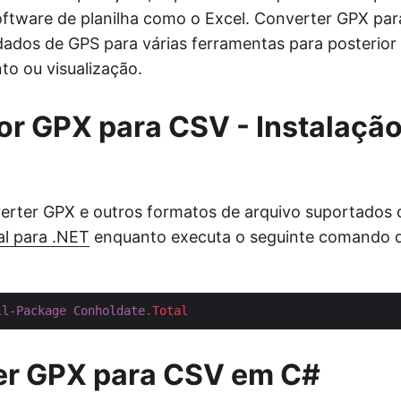
tware de planilha como o Excel. Converter GPX para
ados de GPS para várias ferramentas para posterior 
o ou visualização.
r GPX para CSV - Instalação
erter GPX e outros formatos de arquivo suportados 
al para .NET
enquanto executa o seguinte comando d
ll-Package
Conholdate
.Total
er GPX para CSV em C#