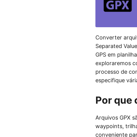
Converter arqu
Separated Value
GPS em planilha
exploraremos c
processo de con
especifique vár
Por que 
Arquivos GPX s
waypoints, tril
conveniente par