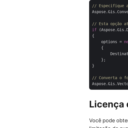
// Especifique 
Aspose.Gis.Conv
// Esta opção a
if
 (Aspose.Gis.
{

    options = 
n
    {

        Destina
    };

}

// Converta o f
Aspose.Gis.Vect
Licença 
Você pode obt