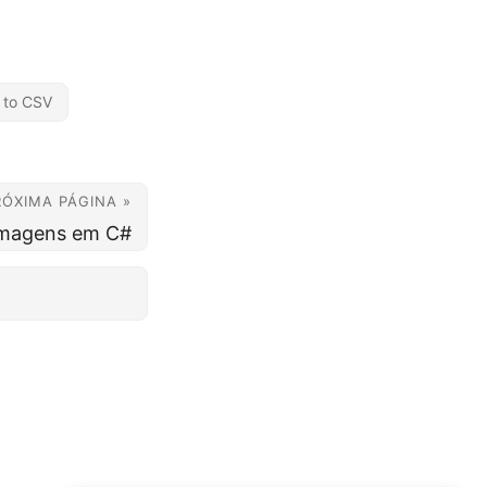
 to CSV
RÓXIMA PÁGINA »
 imagens em C#