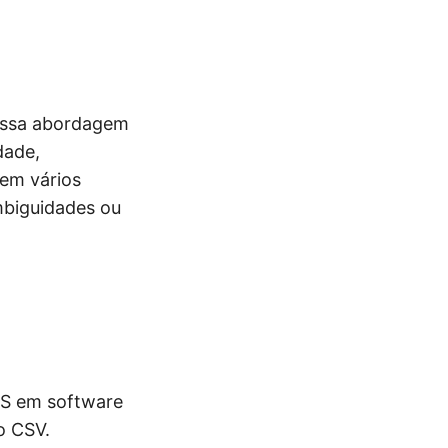
 Essa abordagem
dade,
em vários
ambiguidades ou
PS em software
o CSV.