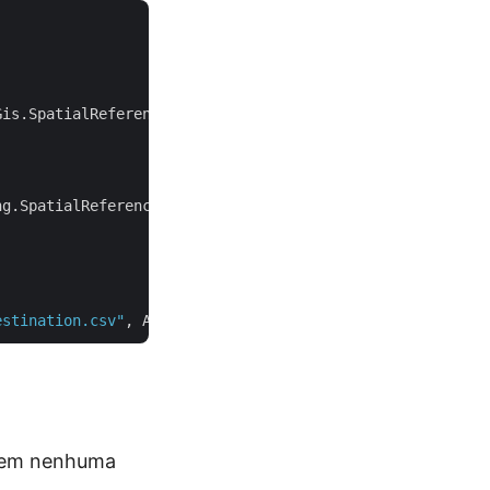
is.SpatialReferencing.SpatialReferenceSystem.Wgs84))

g.SpatialReferenceSystem.Wgs84,

estination.csv"
 sem nenhuma