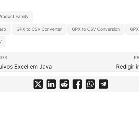
Product Family
arp
GPX to CSV Converter
GPX to CSV Conversion
GPX
V
IOR
P
ivos Excel em Java
Redigir