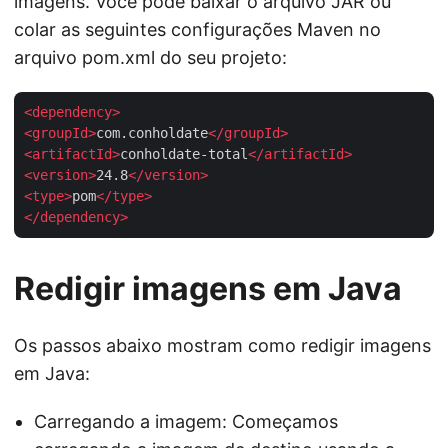
imagens. Você pode baixar o arquivo JAR ou
colar as seguintes configurações Maven no
arquivo pom.xml do seu projeto:
<
dependency
>
<
groupId
>
com.conholdate
</
groupId
>
<
artifactId
>
conholdate-total
</
artifactId
>
<
version
>
24.8
</
version
>
<
type
>
pom
</
type
>
</
dependency
>
Redigir imagens em Java
Os passos abaixo mostram como redigir imagens
em Java:
Carregando a imagem: Começamos