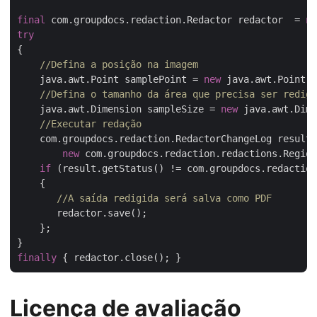
final
 com.groupdocs.redaction.Redactor redactor  = 
ne
try
{

//Defina a posição na imagem
    java.awt.Point samplePoint = 
new
 java.awt.Point(
3
//Defina o tamanho da área que precisa ser redigi
    java.awt.Dimension sampleSize = 
new
 java.awt.Dime
//Executar redação
    com.groupdocs.redaction.RedactorChangeLog result 
new
 com.groupdocs.redaction.redactions.Region
if
 (result.getStatus() != com.groupdocs.redaction
    {

//A saída redigida será salva como PDF 
       redactor.save();

    };

finally
Licença de avaliação