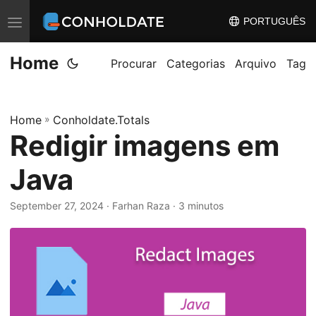
PORTUGUÊS
A
l
Home
t
Procurar
Categorias
Arquivo
Tag
e
r
Home
»
Conholdate.Totals
n
Redigir imagens em
a
r
Java
n
a
September 27, 2024
‎ · Farhan Raza · 3 minutos
v
e
g
a
ç