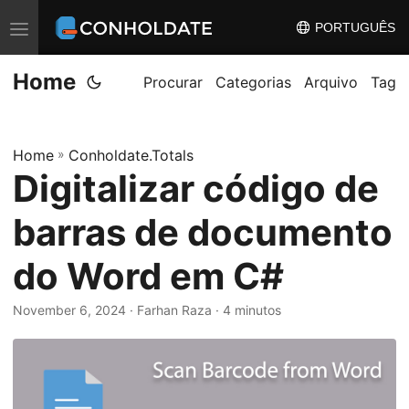
PORTUGUÊS
A
l
Home
t
Procurar
Categorias
Arquivo
Tag
e
r
Home
»
Conholdate.Totals
n
Digitalizar código de
a
r
barras de documento
n
a
do Word em C#
v
November 6, 2024
‎ · Farhan Raza · 4 minutos
e
g
a
ç