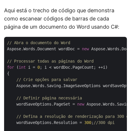
Aqui está o trecho de código que demonstra
como escanear códigos de barras de cada
página de um documento do Word usando C#:
// Abra o documento do Word
Aspose.Words.Document wordDoc = 
new
 Aspose.Words.Docu
// Processar todas as páginas do Word
for
 (
int
 i = 
0
; i < wordDoc.PageCount; ++i)

{

// Crie opções para salvar
    Aspose.Words.Saving.ImageSaveOptions wordSaveOpti
// Definir página necessária
    wordSaveOptions.PageSet = 
new
 Aspose.Words.Saving
// Defina a resolução de renderização para 300 dp
    wordSaveOptions.Resolution = 
300
;
//300 dpi