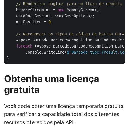
// Renderizar páginas para um fluxo de memória
    MemoryStream ms = 
new
 MemoryStream();

    wordDoc.Save(ms, wordSaveOptions);

    ms.Position = 
0
;

// Reconhecer os tipos de código de barras PDF417
    Aspose.BarCode.BarCodeRecognition.BarCodeReader r
foreach
 (Aspose.BarCode.BarCodeRecognition.BarCod
        Console.WriteLine(
$"Barcode type:
{result.Code
Obtenha uma licença
gratuita
Você pode obter uma
licença temporária gratuita
para verificar a capacidade total dos diferentes
recursos oferecidos pela API.