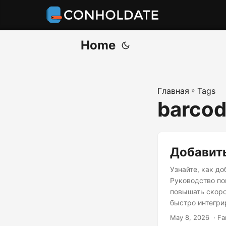
Home
Главная
»
Tags
barcod
Добавить
Узнайте, как до
Руководство по
повышать скоро
быстро интегри
May 8, 2026
‎ · F