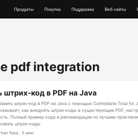
Продукты
Покупка
Поддержка
Веб‑сайты
e pdf integration
 штрих‑код в PDF на Java
бавить штрих‑код в PDF на Java с помощью Conholdate.Total for 
казывает, как внедрять штрих‑коды в существующие PDF, настр
сть. Полный пример кода и рекомендации по лучшим практика
ровать штрих‑коды.
arhan Raza · 5 мин