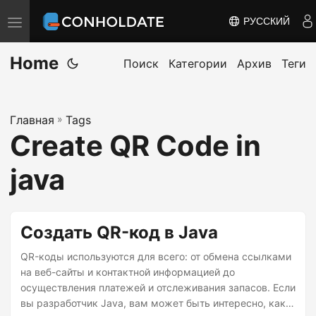
РУССКИЙ
П
е
Home
р
Поиск
Категории
Архив
Теги
е
к
Главная
»
Tags
л
Create QR Code in
ю
ч
java
и
т
ь
Создать QR-код в Java
н
QR-коды используются для всего: от обмена ссылками
а
на веб-сайты и контактной информацией до
в
осуществления платежей и отслеживания запасов. Если
и
вы разработчик Java, вам может быть интересно, как