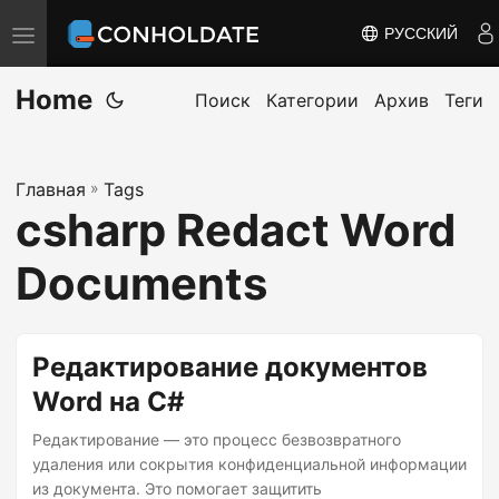
РУССКИЙ
П
е
Home
р
Поиск
Категории
Архив
Теги
е
к
Главная
»
Tags
л
csharp Redact Word
ю
ч
Documents
и
т
ь
Редактирование документов
н
Word на C#
а
Редактирование — это процесс безвозвратного
в
удаления или сокрытия конфиденциальной информации
и
из документа. Это помогает защитить