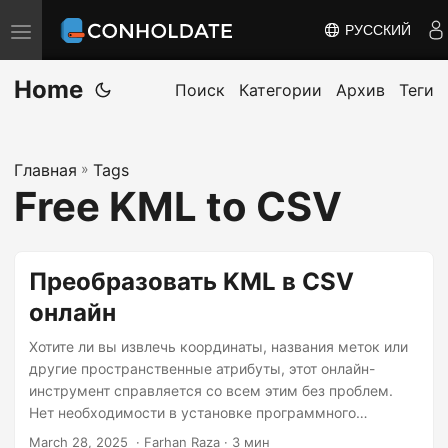
РУССКИЙ
П
е
Home
р
Поиск
Категории
Архив
Теги
е
к
Главная
»
Tags
л
Free KML to CSV
ю
ч
и
Преобразовать KML в CSV
т
онлайн
ь
н
Хотите ли вы извлечь координаты, названия меток или
а
другие пространственные атрибуты, этот онлайн-
инструмент справляется со всем этим без проблем.
в
Нет необходимости в установке программного
и
обеспечения или сложных настройках — просто
March 28, 2025
‎ · Farhan Raza · 3 мин