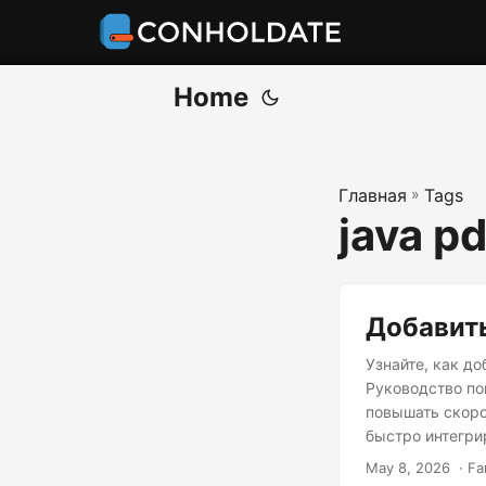
Home
Главная
»
Tags
java p
Добавить
Узнайте, как до
Руководство по
повышать скоро
быстро интегри
May 8, 2026
‎ · F