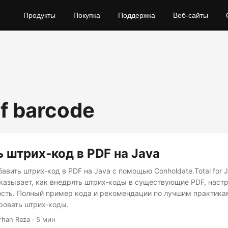
Продукты
Покупка
Поддержка
Веб‑сайты
df barcode
 штрих‑код в PDF на Java
бавить штрих‑код в PDF на Java с помощью Conholdate.Total for 
казывает, как внедрять штрих‑коды в существующие PDF, настр
сть. Полный пример кода и рекомендации по лучшим практика
ровать штрих‑коды.
arhan Raza · 5 мин