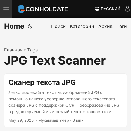
РУССКИЙ
П
е
Home
р
Поиск
Категории
Архив
Теги
е
к
Главная
»
Tags
л
JPG Text Scanner
ю
ч
и
Сканер текста JPG
т
ь
Легко извлекайте текст из изображений JPG с
помощью нашего усовершенствованного текстового
н
сканера JPG с поддержкой OCR. Преобразование JPG
а
в редактируемый и читаемый текст с точностью и
в
легкостью. Попробуй это сейчас!
May 29, 2023
‎ · Мухаммад Умер · 6 мин
и