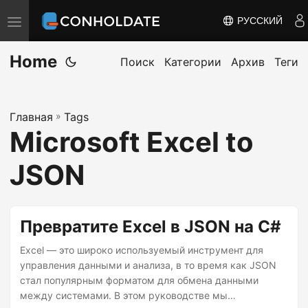
РУССКИЙ
П
е
Home
р
Поиск
Категории
Архив
Теги
е
к
Главная
»
Tags
л
Microsoft Excel to
ю
ч
JSON
и
т
ь
Превратите Excel в JSON на C#
н
Excel — это широко используемый инструмент для
а
управления данными и анализа, в то время как JSON
в
стал популярным форматом для обмена данными
и
между системами. В этом руководстве мы