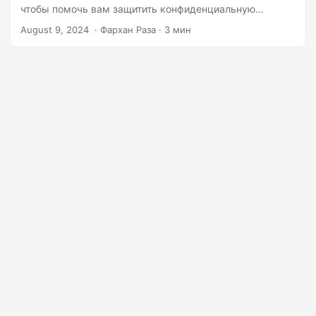
г
чтобы помочь вам защитить конфиденциальную
а
информацию.
August 9, 2024
‎ · Фархан Раза · 3 мин
ц
и
ю