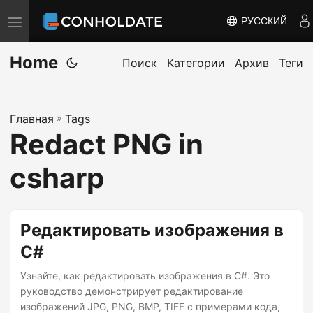
РУССКИЙ
П
е
Home
р
Поиск
Категории
Архив
Теги
е
к
Главная
»
Tags
л
Redact PNG in
ю
ч
csharp
и
т
ь
Редактировать изображения в
н
C#
а
Узнайте, как редактировать изображения в C#. Это
в
руководство демонстрирует редактирование
и
изображений JPG, PNG, BMP, TIFF с примерами кода,