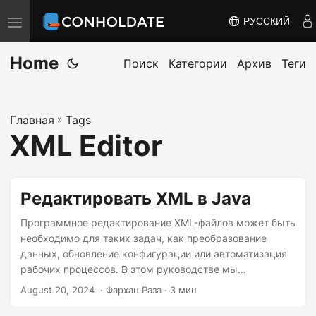
РУССКИЙ
П
е
Home
р
Поиск
Категории
Архив
Теги
е
к
Главная
»
Tags
л
XML Editor
ю
ч
и
Редактировать XML в Java
т
ь
Программное редактирование XML-файлов может быть
необходимо для таких задач, как преобразование
н
данных, обновление конфигурации или автоматизация
а
рабочих процессов. В этом руководстве мы
в
рассмотрим, как редактировать XML-файлы в Java. Это
August 20, 2024
‎ · Фархан Раза · 3 мин
и
руководство проведет вас через пошаговый процесс
обновления XML-контента и сохранения изменений в