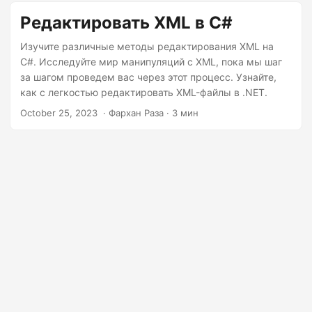
г
различных форматах.
Редактировать XML в C#
а
ц
Изучите различные методы редактирования XML на
и
C#. Исследуйте мир манипуляций с XML, пока мы шаг
за шагом проведем вас через этот процесс. Узнайте,
ю
как с легкостью редактировать XML-файлы в .NET.
October 25, 2023
‎ · Фархан Раза · 3 мин