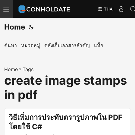
THAI
T
o
Home
g
g
l
ค้นหา
หมวดหมู่
คลังเก็บเอกสารสำคัญ
แท็ก
e
n
Home
a
»
Tags
create image stamps
v
i
in pdf
g
a
t
วิธีเพิ่มการประทับตรารูปภาพใน PDF
i
โดยใช้ C#
o