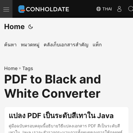
THAI
T
o
Home
g
g
l
ค้นหา
หมวดหมู่
คลังเก็บเอกสารสำคัญ
แท็ก
e
n
Home
a
»
Tags
PDF to Black and
v
i
White Converter
g
a
t
แปลง PDF เป็นระดับสีเทาใน Java
i
คู่มือฉบับครอบคลุมนี้อธิบายวิธีแปลงเอกสาร PDF สีเป็นระดับสี
o
เทาใน Java เราจะสำรวจกระบวนการทั้งหมดของการใช้กลยุทธ์