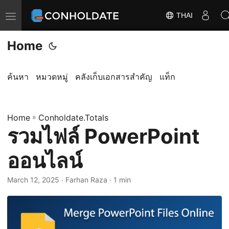
THAI
T
o
Home
g
g
l
ค้นหา
หมวดหมู่
คลังเก็บเอกสารสำคัญ
แท็ก
e
n
Home
a
»
Conholdate.Totals
รวมไฟล์ PowerPoint
v
i
ออนไลน์
g
a
March 12, 2025
‎ · Farhan Raza · 1 min
t
i
o