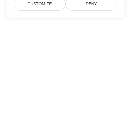
CUSTOMIZE
DENY
Home
Products
New Releases
Pricing