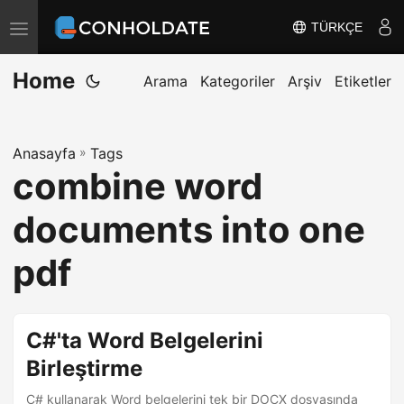
TÜRKÇE
T
o
Home
g
Arama
Kategoriler
Arşiv
Etiketler
g
l
Anasayfa
»
Tags
e
combine word
n
a
documents into one
v
i
pdf
g
a
t
C#'ta Word Belgelerini
i
Birleştirme
o
C# kullanarak Word belgelerini tek bir DOCX dosyasında