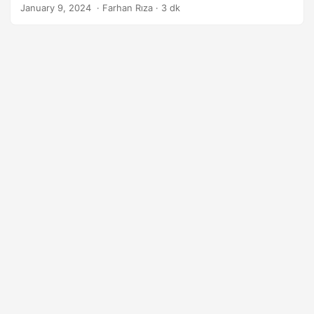
dönüştürüleceği konusunda size adım adım yol
n
January 9, 2024
‎ · Farhan Rıza · 3 dk
göstereceğiz.