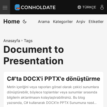
TÜRKÇE
T
o
Home
g
Arama
Kategoriler
Arşiv
Etiketler
g
l
Anasayfa
»
Tags
e
Document to
n
a
Presentation
v
i
g
C#'ta DOCX'i PPTX'e dönüştürme
a
Metin içeriğini veya raporları görsel olarak çekici sunumlara
t
dönüştürebilir, böylece toplantılar veya sunumlar sırasında
i
bilgilerin aktarılmasını kolaylaştırabilirsiniz. Bu blog
o
yazısında, C# kullanarak DOCX’in PPTX Sunumuna nasıl