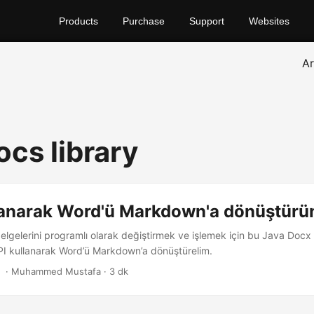
Products
Purchase
Support
Websites
A
ocs library
lanarak Word'ü Markdown'a dönüştürü
lgelerini programlı olarak değiştirmek ve işlemek için bu Java Docx k
PI kullanarak Word’ü Markdown’a dönüştürelim.
‎ · Muhammed Mustafa · 3 dk