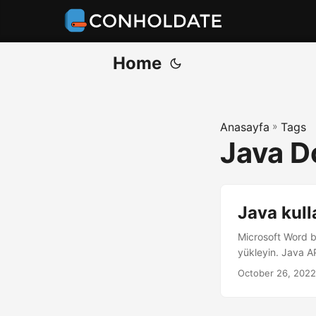
Home
Anasayfa
»
Tags
Java D
Java kul
Microsoft Word be
yükleyin. Java A
October 26, 2022