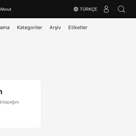
About
TÜRKÇE
rama
Kategoriler
Arşiv
Etiketler
n
itaplığını