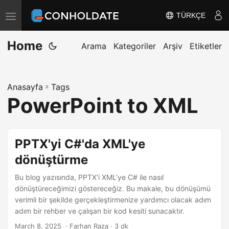
TÜRKÇE
T
o
Home
g
Arama
Kategoriler
Arşiv
Etiketler
g
l
Anasayfa
»
Tags
e
PowerPoint to XML
n
a
v
PPTX'yi C#'da XML'ye
i
dönüştürme
g
a
Bu blog yazısında, PPTX’i XML’ye C# ile nasıl
t
dönüştüreceğimizi göstereceğiz. Bu makale, bu dönüşümü
verimli bir şekilde gerçekleştirmenize yardımcı olacak adım
i
adım bir rehber ve çalışan bir kod kesiti sunacaktır.
o
March 8, 2025
‎ · Farhan Raza · 3 dk