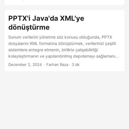
n
PPTX'i Java'da XML'ye
dönüştürme
Sunum verilerini yönetme söz konusu olduğunda, PPTX
dosyalarını XML formatına dönüştürmek, verilerinizi çeşitli
sistemlere entegre etmenin, birlikte çalışabilirliği
kolaylaştırmanın ve yapılandırılmış depolamayı sağlamanın
güçlü bir yoludur. Bu blog yazısı, Java kullanarak PPTX’ten
December 2, 2024
‎ · Farhan Raza · 3 dk
XML’e dönüşüm işlemini nasıl gerçekleştireceğinize dair
ayrıntılı bir rehber sunmaktadır.