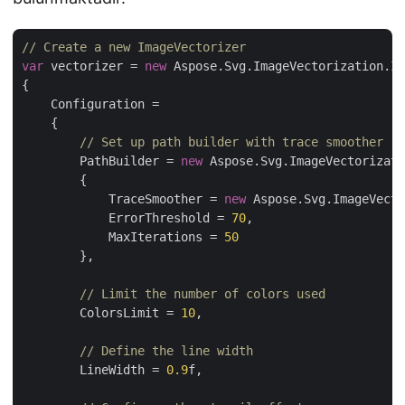
// Create a new ImageVectorizer
var
 vectorizer = 
new
 Aspose.Svg.ImageVectorization.Im
{

    Configuration = 

    {

// Set up path builder with trace smoother
        PathBuilder = 
new
 Aspose.Svg.ImageVectorizati
        {

            TraceSmoother = 
new
 Aspose.Svg.ImageVecto
            ErrorThreshold = 
70
,

            MaxIterations = 
50
        },

// Limit the number of colors used
        ColorsLimit = 
10
,

// Define the line width
        LineWidth = 
0.9
f,
