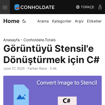
TÜRKÇE
T
o
Home
g
Arama
Kategoriler
Arşiv
Etiketler
g
l
Anasayfa
»
Conholdate.Totals
e
Görüntüyü Stensil'e
n
a
Dönüştürmek için C#
v
i
June 27, 2025
‎ · Farhan Raza · 3 dk
g
a
t
i
o