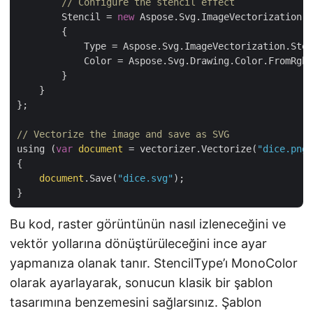
// Configure the stencil effect
        Stencil = 
new
 Aspose.Svg.ImageVectorization.S
        { 

            Type = Aspose.Svg.ImageVectorization.Sten
            Color = Aspose.Svg.Drawing.Color.FromRgb(
        }

    }

};

// Vectorize the image and save as SVG
using (
var
document
 = vectorizer.Vectorize(
"dice.png"
{

document
.Save(
"dice.svg"
);

Bu kod, raster görüntünün nasıl izleneceğini ve
vektör yollarına dönüştürüleceğini ince ayar
yapmanıza olanak tanır. StencilType’ı MonoColor
olarak ayarlayarak, sonucun klasik bir şablon
tasarımına benzemesini sağlarsınız. Şablon