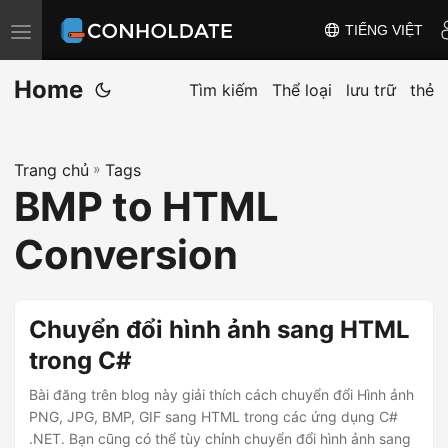
TIẾNG VIỆT
T
o
Home
g
Tìm kiếm
Thể loại
lưu trữ
thẻ
g
l
Trang chủ
»
Tags
e
BMP to HTML
n
a
Conversion
v
i
g
Chuyển đổi hình ảnh sang HTML
a
trong C#
t
Bài đăng trên blog này giải thích cách chuyển đổi Hình ảnh
i
PNG, JPG, BMP, GIF sang HTML trong các ứng dụng C#
o
.NET. Bạn cũng có thể tùy chỉnh chuyển đổi hình ảnh sang