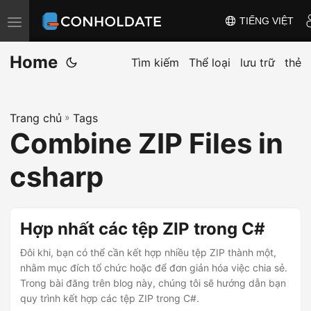
TIẾNG VIỆT
T
o
Home
g
Tìm kiếm
Thể loại
lưu trữ
thẻ
g
l
Trang chủ
»
Tags
e
Combine ZIP Files in
n
a
csharp
v
i
g
Hợp nhất các tệp ZIP trong C#
a
Đôi khi, bạn có thể cần kết hợp nhiều tệp ZIP thành một,
t
nhằm mục đích tổ chức hoặc để đơn giản hóa việc chia sẻ.
i
Trong bài đăng trên blog này, chúng tôi sẽ hướng dẫn bạn
o
quy trình kết hợp các tệp ZIP trong C#.