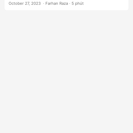
n
October 27, 2023
‎ · Farhan Raza · 5 phút