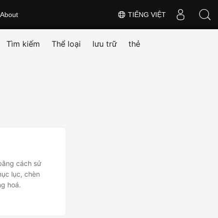
About
TIẾNG VIỆT
Tìm kiếm
Thể loại
lưu trữ
thẻ
 bằng cách sử
mục lục, chèn
ng hoá.