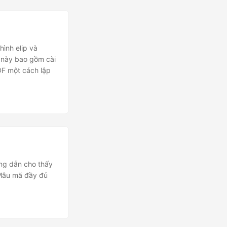
hình elip và
 này bao gồm cài
PDF một cách lập
ng dẫn cho thấy
 Mẫu mã đầy đủ