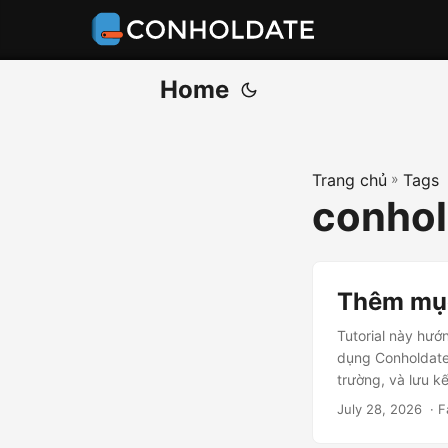
Home
Trang chủ
»
Tags
conhol
Thêm mục 
Tutorial này hướ
dụng Conholdate.
trường, và lưu k
July 28, 2026
‎ · 