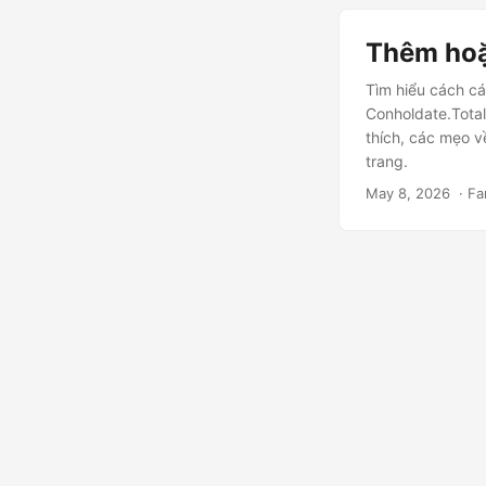
Thêm hoặ
Tìm hiểu cách cá
Conholdate.Total
thích, các mẹo v
trang.
May 8, 2026
‎ · F