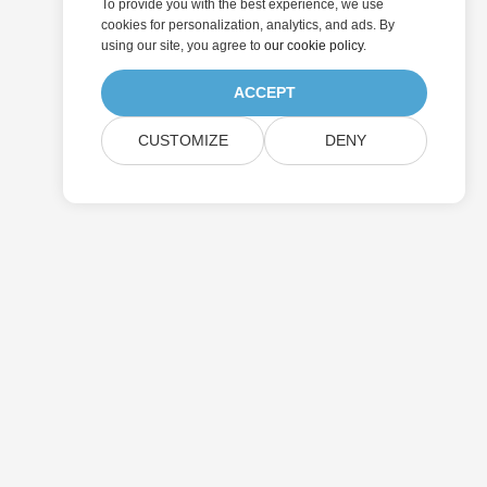
To provide you with the best experience, we use
cookies for personalization, analytics, and ads. By
using our site, you agree to
our cookie policy
.
ACCEPT
CUSTOMIZE
DENY
Pricing
Paid Consulting