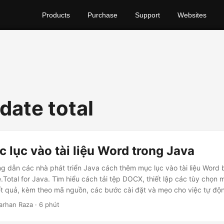
Products
Purchase
Support
Websites
date total
lục vào tài liệu Word trong Java
ng dẫn các nhà phát triển Java cách thêm mục lục vào tài liệu Word
Total for Java. Tìm hiểu cách tải tệp DOCX, thiết lập các tùy chọn 
ết quả, kèm theo mã nguồn, các bước cài đặt và mẹo cho việc tự độ
Farhan Raza · 6 phút