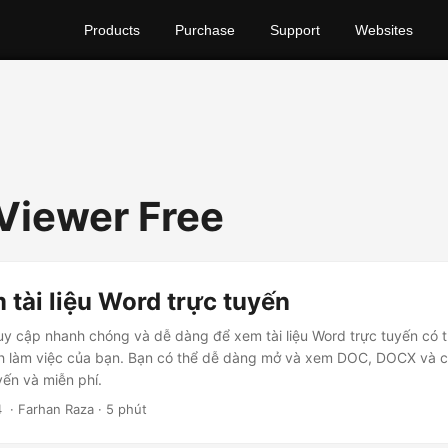
Products
Purchase
Support
Websites
iewer Free
 tài liệu Word trực tuyến
uy cập nhanh chóng và dễ dàng để xem tài liệu Word trực tuyến có t
nh làm việc của bạn. Bạn có thể dễ dàng mở và xem DOC, DOCX và 
yến và miễn phí.
4
‎ · Farhan Raza · 5 phút