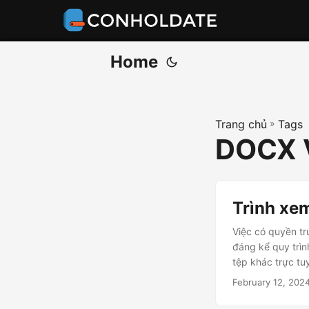
Home
Trang chủ
»
Tags
DOCX V
Trình xem
Việc có quyền tr
đáng kể quy trì
tệp khác trực tu
February 12, 202