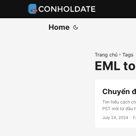
Home
Trang chủ
»
Tags
EML to
Chuyển đ
Tìm hiểu cách c
PST mới từ đầu 
July 24, 2024
‎ · 