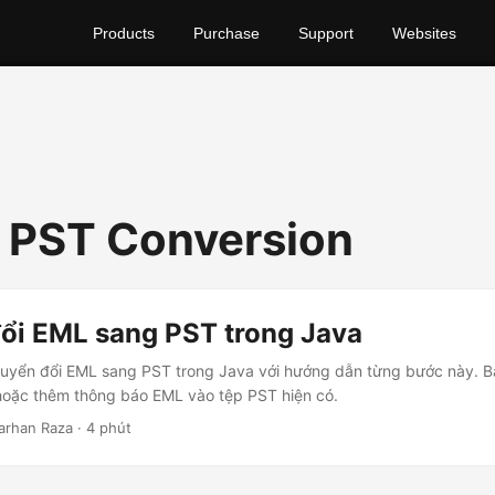
Products
Purchase
Support
Websites
 PST Conversion
ổi EML sang PST trong Java
huyển đổi EML sang PST trong Java với hướng dẫn từng bước này. Bạ
hoặc thêm thông báo EML vào tệp PST hiện có.
Farhan Raza · 4 phút