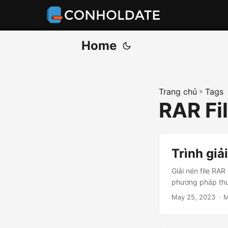
Home
Trang chủ
»
Tags
RAR Fi
Trình giả
Giải nén file RA
phương pháp thuậ
May 25, 2023
‎ ·