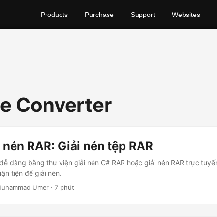
Products
Purchase
Support
Websites
le Converter
i nén RAR: Giải nén tệp RAR
R dễ dàng bằng thư viện giải nén C# RAR hoặc giải nén RAR trực tuyế
n tiện để giải nén.
 Muhammad Umer · 7 phút